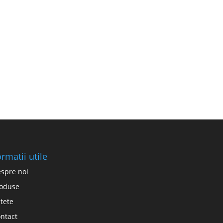
ormatii utile
spre noi
oduse
tete
ntact