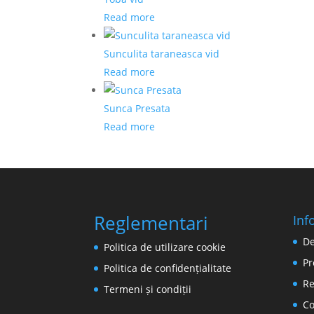
Read more
Sunculita taraneasca vid
Read more
Sunca Presata
Read more
Reglementari
Inf
De
Politica de utilizare cookie
Pr
Politica de confidențialitate
Re
Termeni și condiții
Co