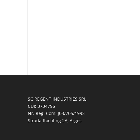
SC REGENT INDUSTRIES SRL
CUI: 3734796
Nr. Reg. Com: J03/705/1993
Strada Rochling 2A, Arges