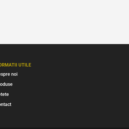
ORMATII UTILE
spre noi
roduse
tete
ntact