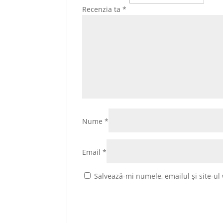
Recenzia ta
*
Nume
*
Email
*
Salvează-mi numele, emailul și site-ul